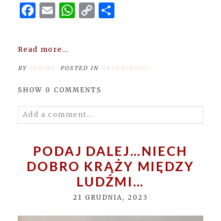
Facebook
Email
WhatsApp
Copy
Share
Link
Read more...
BY
FENIKS
POSTED IN
AKTUALNOŚCI
SHOW
0 COMMENTS
Add a comment...
Your email is
never
published or shared.
Required fields are marked *
PODAJ DALEJ…NIECH
DOBRO KRĄŻY MIĘDZY
LUDŹMI…
21 GRUDNIA, 2023