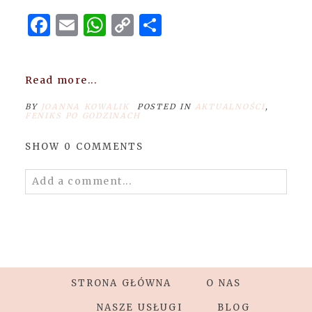
Facebook
Email
WhatsApp
Copy
Share
Link
Read more...
BY
JOANNA KOWALIK
POSTED IN
AKTUALNOŚCI
,
FENIKS PO GODZINACH
SHOW
0 COMMENTS
Add a comment...
Your email is
never
published or shared.
Required fields are marked *
STRONA GŁÓWNA
O NAS
NASZE USŁUGI
BLOG