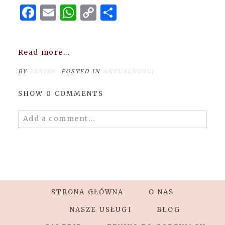
Facebook
Email
WhatsApp
Copy
Share
Link
Read more...
BY
FENIKS
POSTED IN
AKTUALNOŚCI
SHOW
0 COMMENTS
Add a comment...
Your email is
never
published or shared.
Required fields are marked *
STRONA GŁÓWNA
O NAS
NASZE USŁUGI
BLOG