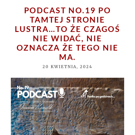
Your email is
never
published or shared.
Required fields are marked *
PODCAST NO.19 PO
TAMTEJ STRONIE
LUSTRA…TO ŻE CZAGOŚ
NIE WIDAĆ, NIE
OZNACZA ŻE TEGO NIE
MA.
POST COMMENT
20 KWIETNIA, 2024