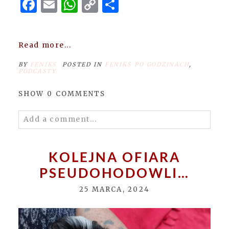
Facebook
Email
WhatsApp
Copy
Share
Link
Read more...
BY
FENIKS
POSTED IN
FENIKS PO GODZINACH
,
PODCASTY
SHOW
0 COMMENTS
Add a comment...
Your email is
never
published or shared.
Required fields are marked *
KOLEJNA OFIARA
PSEUDOHODOWLI…
25 MARCA, 2024