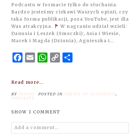
Podcastu w formacie tylko do słuchania.
Bardzo jesteśmy ciekawi Waszych opinii, czy
taka forma publikacji, poza YouTube, jest dla
Was atrakcyjna.
W nagraniu udział wzieli:
Danusia i Leszek (Smoczki), Asia i Wiesio,
Marek i Magda (Dziunia), Agnieszka i...
Facebook
Email
WhatsApp
Copy
Share
Link
Read more...
BY
FENIKS
POSTED IN
FENIKS PO GODZINACH
,
PODCASTY
SHOW
1 COMMENT
Add a comment...