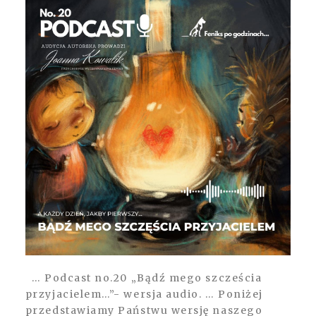
… Podcast no.20 „Bądź mego szcześcia
przyjacielem…”- wersja audio. … Poniżej
przedstawiamy Państwu wersję naszego