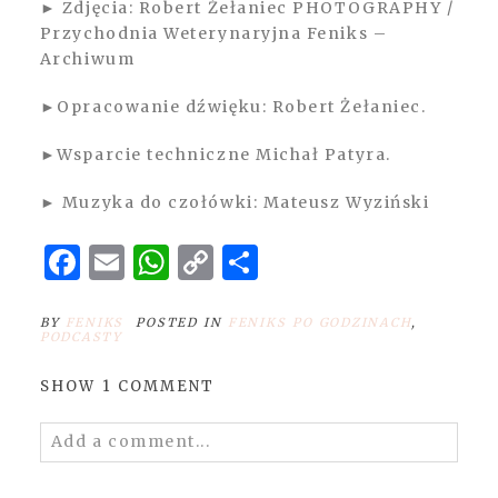
► Zdjęcia: Robert Żełaniec PHOTOGRAPHY /
Przychodnia Weterynaryjna Feniks –
Archiwum
►Opracowanie dźwięku: Robert Żełaniec.
►Wsparcie techniczne Michał Patyra.
► Muzyka do czołówki: Mateusz Wyziński
Facebook
Email
WhatsApp
Copy
Share
Link
BY
FENIKS
POSTED IN
FENIKS PO GODZINACH
,
PODCASTY
SHOW
1 COMMENT
Add a comment...
Your email is
never
published or shared.