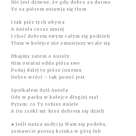
Nie jest dziwne, że gdy dobro za darmo
To za piórem ustawia się tłum
I tak piór tych ubywa
A Anioła coraz mniej
I choć dobrem swym całym się podzieli
Tłum w kolejce nie zmniejszy wcale się
Dbajmy zatem o Anioły
Nim ostatni odda pióra swe
Podaj dalej to pióro innemu
Dobro wróci – tak ponoć jest
Spotkałem dziś Anioła
Gdy w parku w kolejce długiej stał
Pytam: co Ty robisz Aniele
A On rzekł mi: ktoś dobrem się dzieli
►Jeśli nasza audycja Wam się podoba,
zostawcie proszę kciuka w górę lub