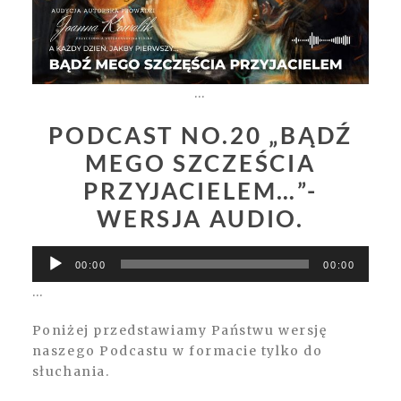
…
PODCAST NO.20 „BĄDŹ
MEGO SZCZEŚCIA
PRZYJACIELEM…”-
WERSJA AUDIO.
Odtwarzacz
00:00
00:00
plików
…
dźwiękowych
Poniżej przedstawiamy Państwu wersję
naszego Podcastu w formacie tylko do
słuchania.