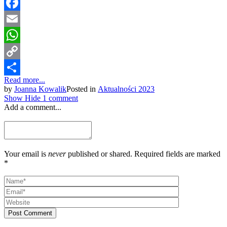
Facebook
Email
WhatsApp
Copy
Read more...
Link
Share
by
Joanna Kowalik
Posted in
Aktualności 2023
Show
Hide
1 comment
Add a comment...
Your email is
never
published or shared. Required fields are marked
*
Post Comment