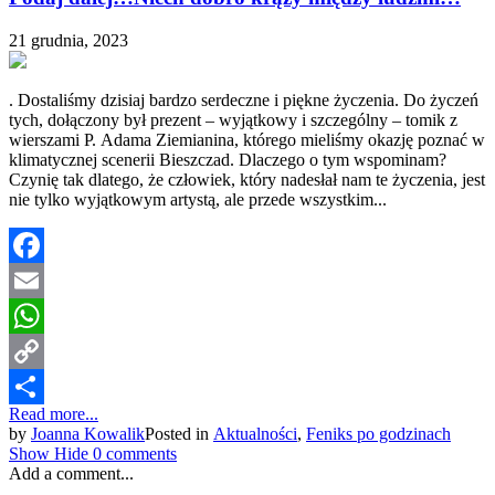
21 grudnia, 2023
. Dostaliśmy dzisiaj bardzo serdeczne i piękne życzenia. Do życzeń
tych, dołączony był prezent – wyjątkowy i szczególny – tomik z
wierszami P. Adama Ziemianina, którego mieliśmy okazję poznać w
klimatycznej scenerii Bieszczad. Dlaczego o tym wspominam?
Czynię tak dlatego, że człowiek, który nadesłał nam te życzenia, jest
nie tylko wyjątkowym artystą, ale przede wszystkim...
Facebook
Email
WhatsApp
Copy
Read more...
Link
Share
by
Joanna Kowalik
Posted in
Aktualności
,
Feniks po godzinach
Show
Hide
0 comments
Add a comment...