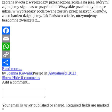
zebrana kwota z wyprzedaży przeznaczona została na jeże, którymi
zajmujemy się u nas w przychodni. Wszystkie przedmioty biorące
udział w wyprzedaży podarowane zostały przez naszych klientów,
za co bardzo dziękujemy. Jak Państwo wiecie, utrzymujemy
bezdomne zwierzęta z...
Facebook
Email
WhatsApp
Copy
Read more...
Link
Share
by
Joanna Kowalik
Posted in
Aktualności 2023
Show
Hide
0 comments
Add a comment...
Your email is
never
published or shared. Required fields are marked
*