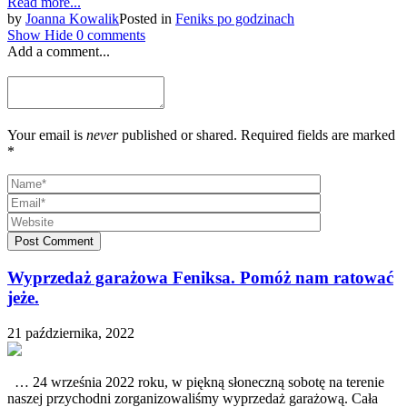
Read more...
Link
Share
by
Joanna Kowalik
Posted in
Feniks po godzinach
Show
Hide
0 comments
Add a comment...
Your email is
never
published or shared. Required fields are marked
*
Post Comment
Wyprzedaż garażowa Feniksa. Pomóż nam ratować
jeże.
21 października, 2022
… 24 września 2022 roku, w piękną słoneczną sobotę na terenie
naszej przychodni zorganizowaliśmy wyprzedaż garażową. Cała