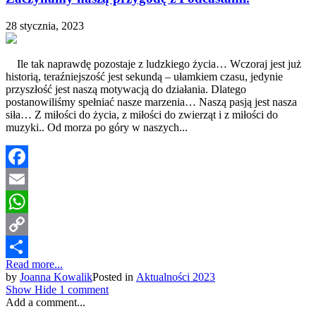
28 stycznia, 2023
Ile tak naprawdę pozostaje z ludzkiego życia… Wczoraj jest już
historią, teraźniejszość jest sekundą – ułamkiem czasu, jedynie
przyszłość jest naszą motywacją do działania. Dlatego
postanowiliśmy spełniać nasze marzenia… Naszą pasją jest nasza
siła… Z miłości do życia, z miłości do zwierząt i z miłości do
muzyki.. Od morza po góry w naszych...
Facebook
Email
WhatsApp
Copy
Read more...
Link
Share
by
Joanna Kowalik
Posted in
Aktualności 2023
Show
Hide
1 comment
Add a comment...