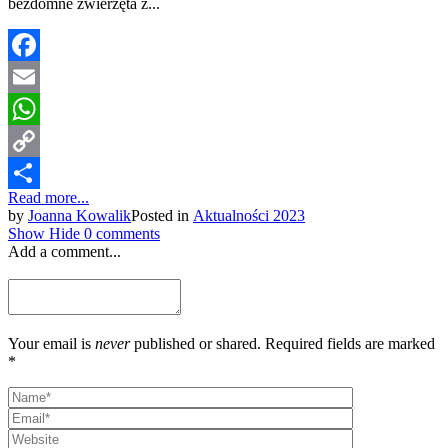
bezdomne zwierzęta z...
Facebook
Email
WhatsApp
Copy
Read more...
Link
Share
by
Joanna Kowalik
Posted in
Aktualności 2023
Show
Hide
0 comments
Add a comment...
Your email is
never
published or shared. Required fields are marked
*