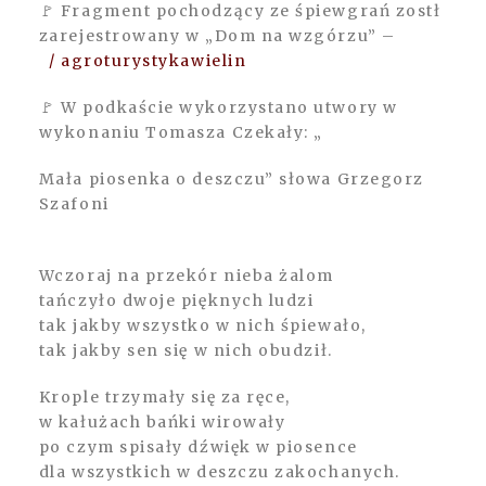
🚩 Fragment pochodzący ze śpiewgrań zostł
zarejestrowany w „Dom na wzgórzu” –
/ agroturystykawielin
🚩 W podkaście wykorzystano utwory w
wykonaniu Tomasza Czekały: „
Mała piosenka o deszczu” słowa Grzegorz
Szafoni
Wczoraj na przekór nieba żalom
tańczyło dwoje pięknych ludzi
tak jakby wszystko w nich śpiewało,
tak jakby sen się w nich obudził.
Krople trzymały się za ręce,
w kałużach bańki wirowały
po czym spisały dźwięk w piosence
dla wszystkich w deszczu zakochanych.