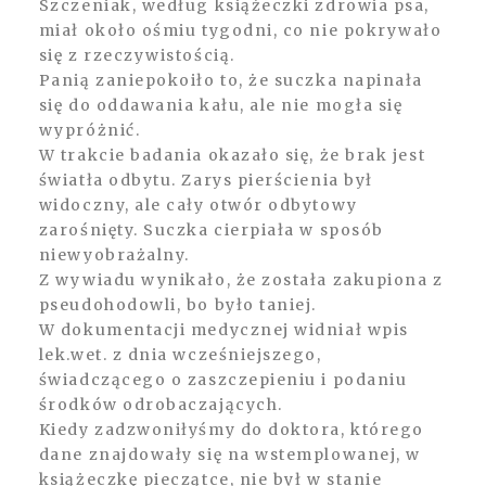
Szczeniak, według książeczki zdrowia psa,
miał około ośmiu tygodni, co nie pokrywało
POST COMMENT
się z rzeczywistością.
Panią zaniepokoiło to, że suczka napinała
się do oddawania kału, ale nie mogła się
wypróżnić.
W trakcie badania okazało się, że brak jest
światła odbytu. Zarys pierścienia był
widoczny, ale cały otwór odbytowy
zarośnięty. Suczka cierpiała w sposób
niewyobrażalny.
Z wywiadu wynikało, że została zakupiona z
pseudohodowli, bo było taniej.
W dokumentacji medycznej widniał wpis
lek.wet. z dnia wcześniejszego,
świadczącego o zaszczepieniu i podaniu
środków odrobaczających.
Kiedy zadzwoniłyśmy do doktora, którego
dane znajdowały się na wstemplowanej, w
książeczkę pieczątce, nie był w stanie