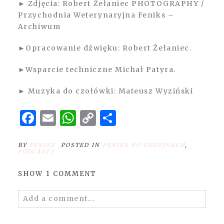
► Zdjęcia: Robert Żełaniec PHOTOGRAPHY /
Przychodnia Weterynaryjna Feniks –
Archiwum
►Opracowanie dźwięku: Robert Żełaniec.
►Wsparcie techniczne Michał Patyra.
► Muzyka do czołówki: Mateusz Wyziński
Facebook
Email
WhatsApp
Copy
Share
Link
BY
FENIKS
POSTED IN
FENIKS PO GODZINACH
,
PODCASTY
SHOW
1 COMMENT
Add a comment...
Your email is
never
published or shared.