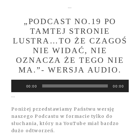
…
„PODCAST NO.19 PO
TAMTEJ STRONIE
LUSTRA…TO ŻE CZAGOŚ
NIE WIDAĆ, NIE
OZNACZA ŻE TEGO NIE
MA.”- WERSJA AUDIO.
Odtwarzacz
00:00
00:00
plików
…
dźwiękowych
Poniżej przedstawiamy Państwu wersję
naszego Podcastu w formacie tylko do
słuchania, który na YouTube miał bardzo
dużo odtworzeń.