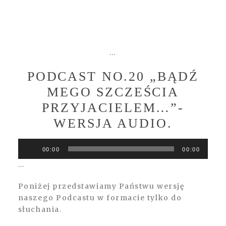
…
PODCAST NO.20 „BĄDŹ
MEGO SZCZEŚCIA
PRZYJACIELEM…”-
WERSJA AUDIO.
Odtwarzacz
00:00
00:00
plików
…
dźwiękowych
Poniżej przedstawiamy Państwu wersję
naszego Podcastu w formacie tylko do
słuchania.