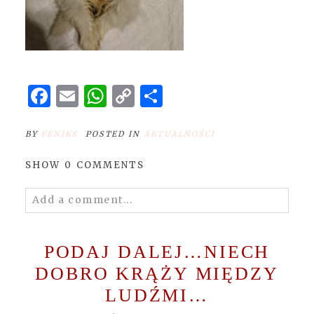
Facebook
Email
WhatsApp
Copy
Share
Link
BY
FENIKS
POSTED IN
AKTUALNOŚCI
SHOW
0 COMMENTS
Add a comment...
Your email is
never
published or shared.
Required fields are marked *
PODAJ DALEJ…NIECH
DOBRO KRĄŻY MIĘDZY
LUDŹMI…