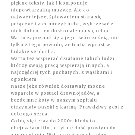
piękne teksty, jak i komponuje
niepowtarzalną muzykę. Ale co
najważniejsze, śpiewaniem stara się
połączyć i zjednoczyć ludzi, wykrzesać z
nich dobro… co doskonale mu się udaje.
Warto zapoznać się z jego twórczością, nie
tylko z tego powodu, że trafia wprost w
ludzkie serducha.
Warto też wspierać działanie takich ludzi,
którzy swoją pracą wspierają innych, a
najczęściej tych puchatych, z wąsikami i
ogonkiem.
Nasze jeże również dostawały mocne
wsparcie w postaci drewnojadów, a
bezdomne koty w naszym szpitalu
otrzymały puszki z karmą. Prawdziwy gest z
dobrego serca.
Cofnę się teraz do 2000r, kiedy to
obejrzałam film, o tytule dość prostym do
zapamiętania. Wstrząsnął mną bardzo.