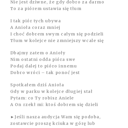
Nie jest dziwne, że gdy dobro za darmo
To za piórem ustawia się tłum
I tak piór tych ubywa
A Anioła coraz mniej
I choć dobrem swym całym się podzieli
Tłum w kolejce nie zmniejszy wcale się
Dbajmy zatem o Anioły
Nim ostatni odda pióra swe
Podaj dalej to pióro innemu
Dobro wróci – tak ponoć jest
Spotkałem dziś Anioła
Gdy w parku w kolejce długiej stał
Pytam: co Ty robisz Aniele
A On rzekł mi: ktoś dobrem się dzieli
►Jeśli nasza audycja Wam się podoba,
zostawcie proszę kciuka w górę lub