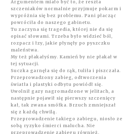
Argumentem miało być to, że reszta
szczeniaków normalnie przyjmuje pokarm i
wypróżnia się bez problemu. Pani płacząc
powróciła do naszego gabinetu.
Tu zaczyna się tragedia, której nie da się
opisać słowami. Trzeba było widzieć ból,
rozpacz i łzy, jakie płynęły po pyszczku
maleństwa.
My też płakałyśmy. Kamień by nie płakał w
tej sytuacji.
Suczka garnęła się do rąk, tuliła i piszczała.
Przeprowadzony zabieg, odtworzenia
światła i plastyki odbytu powiódł się.
Uwolnił gazy nagromadzone w jelitach, a
następnie pojawił się pierwszy szczenięcy
kał, tak zwana smółka. Brzuch zmniejszał
się z każdą chwilą.
Przeprowadzenie takiego zabiegu, niosło ze
sobą ryzyko śmierci malucha. Nie
przeprowadzenie zabiegu również.