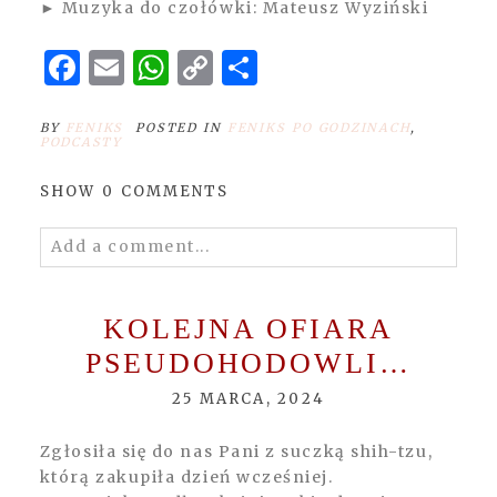
► Muzyka do czołówki: Mateusz Wyziński
Facebook
Email
WhatsApp
Copy
Share
Link
BY
FENIKS
POSTED IN
FENIKS PO GODZINACH
,
PODCASTY
SHOW
0 COMMENTS
Add a comment...
Your email is
never
published or shared.
Required fields are marked *
KOLEJNA OFIARA
PSEUDOHODOWLI…
25 MARCA, 2024
Zgłosiła się do nas Pani z suczką shih-tzu,
którą zakupiła dzień wcześniej.