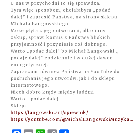
U nas w przychodni to się sprawdza.
Tym więc sposobem, chciałabym „podać
dalej” i zaprosić Państwa, na strony sklepu
Michała Łangowskiego.
Może płyta z jego utworami, albo inny
zakup, sprawi komuś z Państwa bliskich
przyjemność i przyniesie coś dobrego.
Warto „podać dalej” bo Michał Łangowski ,,
podaje dalej” codziennie i w dużej dawce
energetycznej.
Zapraszam również Państwa na YouTube do
posłuchania jego utworów, jak i do sklepu
internetowego.
Niech dobro krąży między ludźmi
Warto… podać dalej.
Sklep:
https://langowski.art/spiewnik/
https://youtube.com/@MichalLangowskiMuzyka
Facebook
Email
WhatsApp
Copy
Share