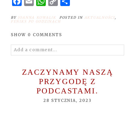
Link
BY
JOANNA KOWALIK
POSTED IN
AKTUALNOŚCI
,
FENIKS PO GODZINACH
SHOW
0 COMMENTS
Add a comment...
Your email is
never
published or shared.
Required fields are marked *
ZACZYNAMY NASZĄ
PRZYGODĘ Z
PODCASTAMI.
28 STYCZNIA, 2023
POST COMMENT